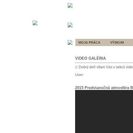
MOJA PRÁCA
VÝSKUM
VIDEO GALÉRIA
————————————————
::
Dobrý deň vítam Vás v sekcii vide
User:
2015 Predvianočná atmosféra B